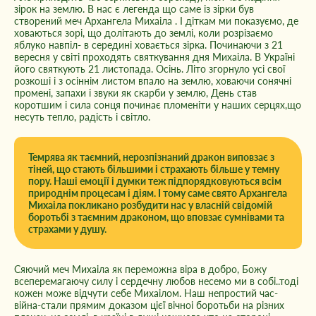
зірок на землю. В нас є легенда що саме із зірки був
створений меч Архангела Михаіла . І діткам ми показуємо, де
ховаються зорі, що долітають до землі, коли розрізаємо
яблуко навпіл- в середині ховається зірка. Починаючи з 21
вересня у світі проходять святкування дня Михаіла. В Україні
його святкують 21 листопада. Осінь. Літо згорнуло усі свої
розкоші і з осіннім листом впало на землю, ховаючи сонячні
промені, запахи і звуки як скарби у землю, День став
коротшим і сила сонця починає пломеніти у наших серцях,що
несуть тепло, радість і світло.
Темрява як таємний, нерозпізнаний дракон виповзає з
тіней, що стають більшими і страхають більше у темну
пору. Наші емоції і думки теж підпорядковуються всім
природнім процесам і діям. І тому саме свято Архангела
Михаіла покликано розбудити нас у власній свідомій
боротьбі з таємним драконом, що вповзає сумнівами та
страхами у душу.
Сяючий меч Михаіла як переможна віра в добро, Божу
всеперемагаючу силу і сердечну любов несемо ми в собі..тоді
кожен може відчути себе Михаілом. Наш непростий час-
війна-стали прямим доказом цієї вічноі боротьби на різних