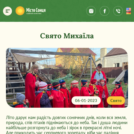
Свято Михаїла
06-01-2023
Свято
Літо дарує нам радість довгих сонячних днів, коли вся земля,
природа, спів птахів піднімаються до неба. Так і душа людини
найбільше розгорнута до неба і зірок в прекрасні літні ночі.
Але приходить час серпневого зорепаду, ніби час падіння