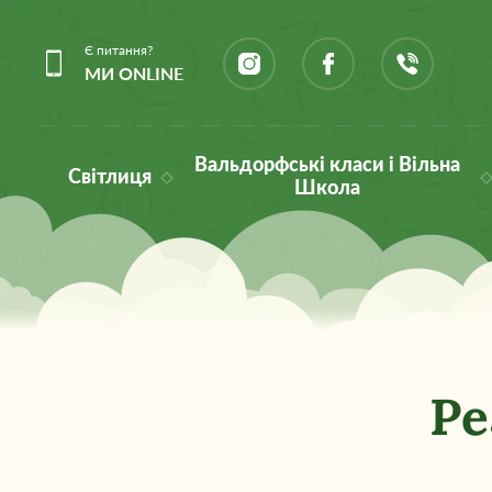
Є питання?
МИ ONLINE
Вальдорфські класи і Вільна
Світлиця
Школа
Ре